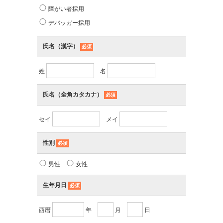
障がい者採用
デバッガー採用
氏名（漢字）
必須
姓
名
氏名（全角カタカナ）
必須
セイ
メイ
性別
必須
男性
女性
生年月日
必須
西暦
年
月
日