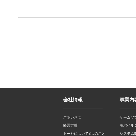
会社情報
事業内
ごあいさつ
ゲームソ
経営方針
モバイル
トーセについて3つのこと
システム